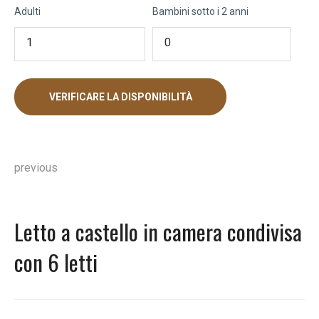
Adulti
Bambini sotto i 2 anni
Navigazione
previous
articoli
Letto a castello in camera condivisa
Previous
post:
con 6 letti